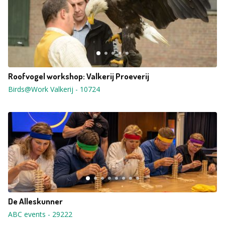
Roofvogel workshop: Valkerij Proeverij
Birds@Work Valkerij
-
10724
De Alleskunner
ABC events
-
29222