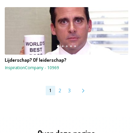
Lijderschap? Of leiderschap?
InspirationCompany
-
10969
2
3
1