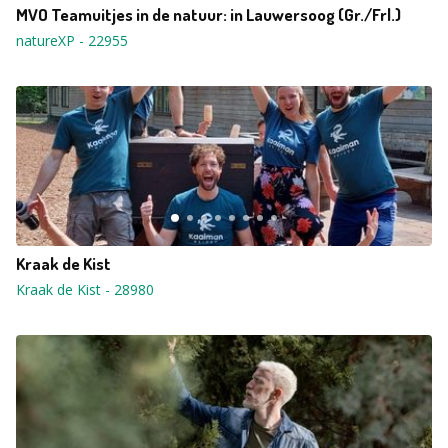
MVO Teamuitjes in de natuur: in Lauwersoog (Gr./Frl.)
natureXP
-
22955
Kraak de Kist
Kraak de Kist
-
28980