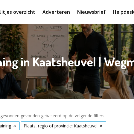
Uitjes overzicht
Adverteren
Nieuwsbrief
Helpdes
ning in Kaatsheuvel | Weg
s gevonden gevonden gebaseerd op de volgende filters
aining
Plaats, regio of provincie: Kaatsheuvel