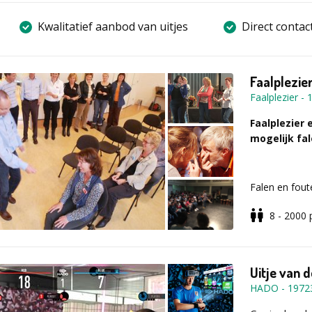
Kwalitatief aanbod van uitjes
Direct contac
Faalplezie
Faalplezier
-
Faalplezier 
mogelijk fa
Falen en fout
Hoe komt het
8 - 2000
raken in de s
Hoe zit dat 
fouten af en h
Uitje van 
HADO
-
1972
Wat ga je d