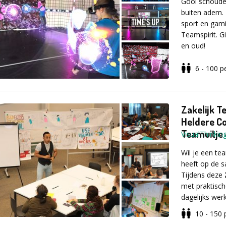
Gooi schouder
buiten adem. 
sport en gami
Faalplezier k
Teamspirit. G
Faalplezier
en oud!
Vanaf 80 per
6 - 100
p
Wat is HAD
Doel van Faa
HADO is ouder
Na afloop hee
vreugde van 
Zakelijk T
Augmented Rea
Heldere Co
virtuele laag. 
Meer inzicht
Teamuitje
VisualThinkin
speelveld bew
Meer vertr
Met de sensor
Meer plezier
Wil je een tea
teken je een 
De HADO Aren
heeft op de 
ontvangen, wa
Tijdens deze
worden. Natu
Faalplezier
met praktisch
(Z
af te koelen n
maakt van pr
dagelijks werk
10 - 150