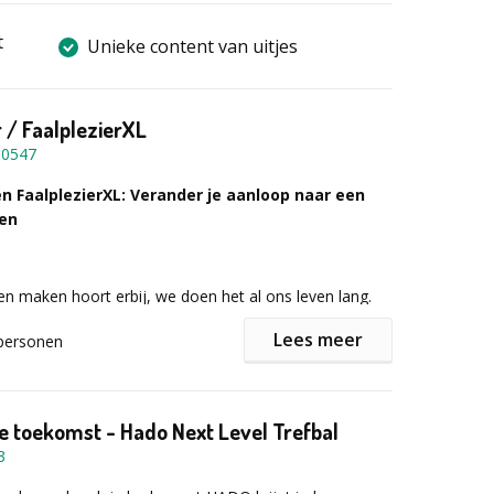
t
Unieke content van uitjes
r / FaalplezierXL
10547
en FaalplezierXL: Verander je aanloop naar een
len
en maken hoort erbij, we doen het al ons leven lang.
 dat we zo bang zijn nog vóór we ze begaan? We
Lees meer
personen
tress van nieuwe uitdagingen of verkrampen van angst.
met faalangst? Door
Faalplezier
neemt de kans op
et risico dat het goed gaat toe.
de toekomst - Hado Next Level Trefbal
3
oen?