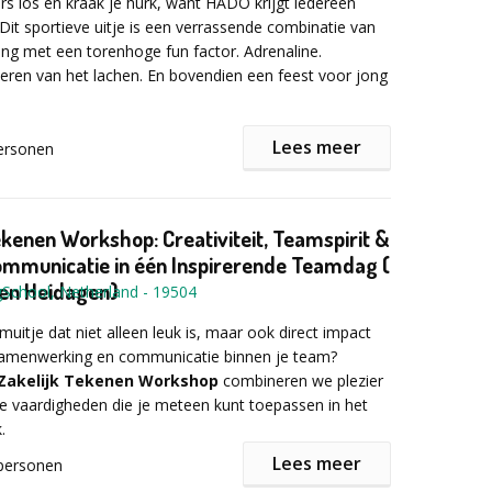
s los en kraak je hurk, want HADO krijgt iedereen
Dit sportieve uitje is een verrassende combinatie van
ng met een torenhoge fun factor. Adrenaline.
omt in twee vormen: Groot en klein.
Tot 30 personen:
ieren van het lachen. En bovendien een feest voor jong
sonen:
FaalplezierXL
Lees meer
ersonen
O?
lplezier
wets trefbal in een futuristisch jasje, oftewel de
ft je team:
vroeger met de
graphics
van de toekomst dankzij de
ekenen Workshop: Creativiteit, Teamspirit &
lity headsets die de werkelijkheid upgraden met een
mmunicatie in één Inspirerende Teamdag (
Draadloos, natuurlijk: je kunt je in alle vrijheid over het
 in elkaars sterke punten
 en Heidagen)
gSchool, Netherland
-
19504
egen, om buiten schot van je tegenstanders te blijven.
ouwen en open communicatie
 aan je arm lanceer je explosieve energieballen, of
 en minder angst voor falen!
muitje dat niet alleen leuk is, maar ook direct impact
beschermend schild in de lucht om achter te schuilen.
a in Eindhoven kan groepen tot wel 70 personen
samenwerking en communicatie binnen je team?
ar het spel in een unieke setting gespeeld kan
Zakelijk Tekenen Workshop
combineren we plezier
urlijk worden hier ook koude dranken geserveerd, om
e vaardigheden die je meteen kunt toepassen in het
owel klein als XL) gaat verder dan ‘leuk’ zijn – het
a verhitte potjes.
oblemen fijne avonturen.
.
Lees meer
personen