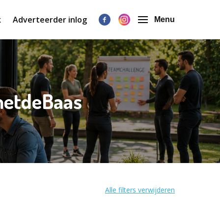
k
Adverteerder inlog
Menu
metdeBaas
Alle filters verwijderen