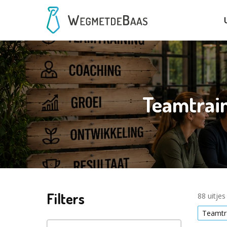
Teamtrai
Filters
88 uitje
Teamtr