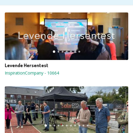
Levende Hersentest
InspirationCompany
-
10664