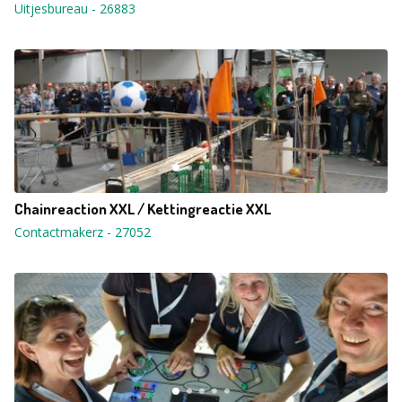
Uitjesbureau
-
26883
Chainreaction XXL / Kettingreactie XXL
Contactmakerz
-
27052