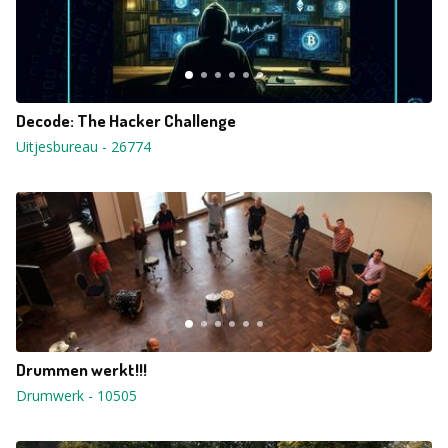
Decode: The Hacker Challenge
Uitjesbureau
-
26774
Drummen werkt!!!
Drumwerk
-
10505