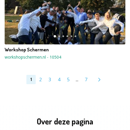
Workshop Schermen
workshopschermen.nl
-
10504
2
3
4
5
...
7
1
Over deze pagina