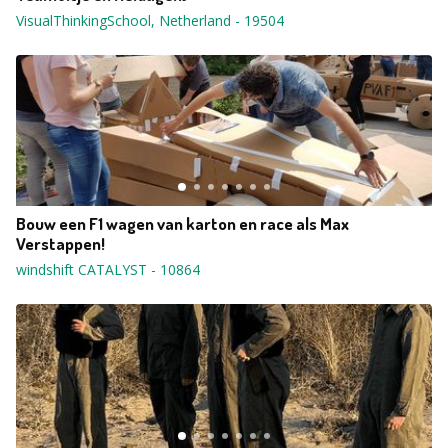
VisualThinkingSchool, Netherland
-
19504
Bouw een F1 wagen van karton en race als Max
Verstappen!
windshift CATALYST
-
10864