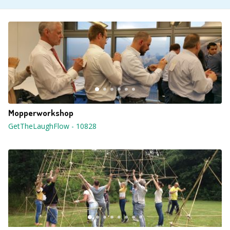
Mopperworkshop
GetTheLaughFlow
-
10828