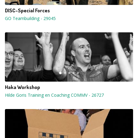
DISC-Special Forces
GO Teambuilding
-
29045
Haka Workshop
Hilde Goris Training en Coaching COMMV
-
26727