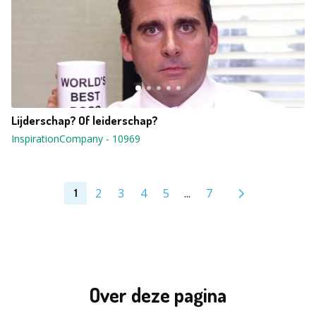
Lijderschap? Of leiderschap?
InspirationCompany
-
10969
2
3
4
5
...
7
1
Over deze pagina