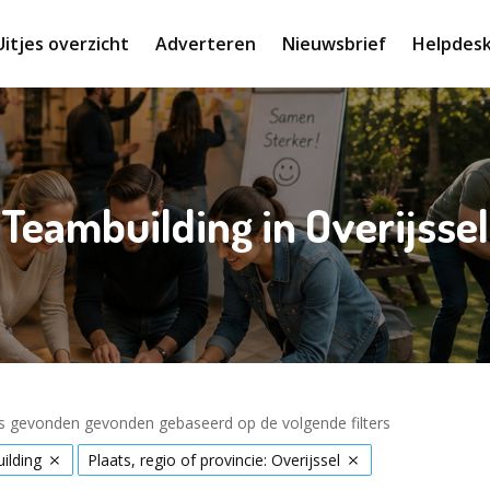
Uitjes overzicht
Adverteren
Nieuwsbrief
Helpdes
Teambuilding in Overijssel
es gevonden gevonden gebaseerd op de volgende filters
ilding
Plaats, regio of provincie: Overijssel