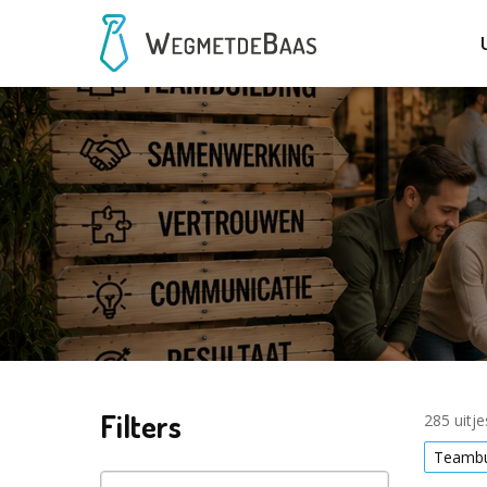
Filters
285 uitj
Teambu