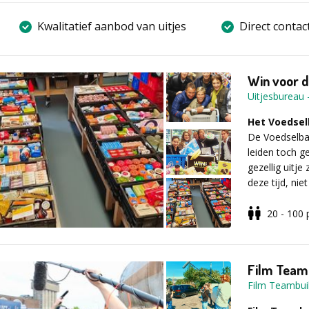
Kwalitatief aanbod van uitjes
Direct contac
Win voor d
Uitjesbureau
Het Voedsel
De Voedselba
leiden toch g
gezellig uitje
deze tijd, nie
organiseren, 
maatschappel
20 - 100
bedachten wij
Heb je nu al z
niet voor hoe
bedrijfsuitje
van dit bedrij
Film Team
de non-profit 
Wat houdt h
Film Teambui
Onder professi
kleine teams 