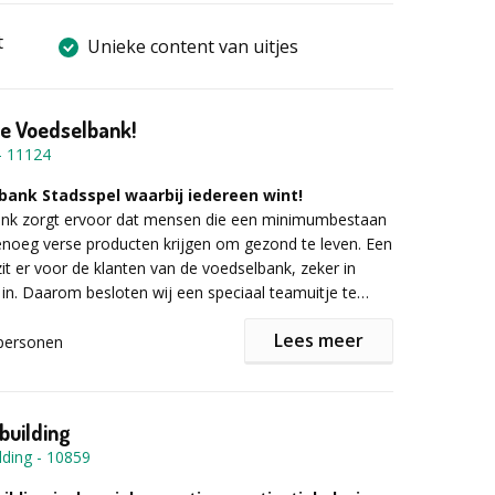
t
Unieke content van uitjes
e Voedselbank!
-
11124
bank Stadsspel waarbij iedereen wint!
nk zorgt ervoor dat mensen die een minimumbestaan
enoeg verse producten krijgen om gezond te leven. Een
 zit er voor de klanten van de voedselbank, zeker in
t in. Daarom besloten wij een speciaal teamuitje te
dat naast hartstikke leuk ook nog eens bijzonder
Lees meer
ijk verantwoord is. Samen met de voedselbank
personen
 een uniek stadsspel waar je jouw geitenwollen sokken
in in een
maatschappelijk verantwoord
ft te dragen en waar iedereen de winnaar is. De aard
waarbij iedereen wint?
fsuitje maakt dat dit bedrijfsuitje ook zeer gewild is in
building
sector.
et voedselbank stadsspel in?
lding
-
10859
onele begeleiding ga je tijdens dit bedrijfsuitje in
de binnenstad naar keuze verkennen. Dit doet je aan