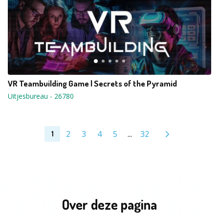
VR Teambuilding Game | Secrets of the Pyramid
Uitjesbureau
-
26780
2
3
4
5
...
32
1
Over deze pagina