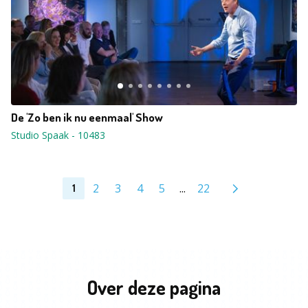
De 'Zo ben ik nu eenmaal' Show
Studio Spaak
-
10483
2
3
4
5
...
22
1
Over deze pagina