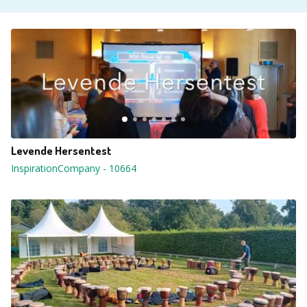
Levende Hersentest
InspirationCompany
-
10664