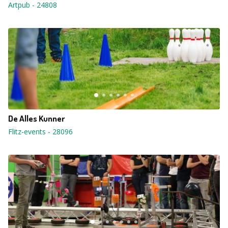
Artpub
-
24808
De Alles Kunner
Flitz-events
-
28096