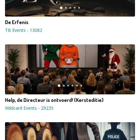
De Erfenis
TB Events
-
13082
Help, de Directeur is ontvoerd! (Kersteditie)
Wildcard Events
-
29235