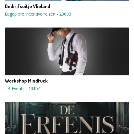
Bedrijfsuitje Vlieland
Edgeplore incentive reizen
-
29083
Workshop Mindfuck
TB Events
-
13154