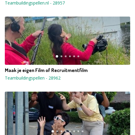
Teambuildingspellen.nl
-
28957
Maak je eigen Film of Recruitmentfilm
Teambuildingspellen
-
28962