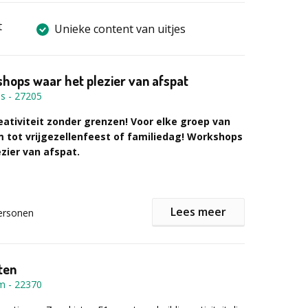
t
Unieke content van uitjes
hops waar het plezier van afspat
us
-
27205
reativiteit zonder grenzen! Voor elke groep van
m tot vrijgezellenfeest of familiedag! Workshops
zier van afspat.
 een workshop waar het plezier vanaf spat? Met meer
Lees meer
ersonen
ervaring
is Schilder-cursus.nl hét adres voor alles wat
it te maken heeft. Of je nu wilt ontladen tijdens een
mijten
, je innerlijke kunstenaar loslaat bij
beestachtig
 of samen een indrukwekkende
muurschildering
ten
ken het mogelijk.
om
-
22370
alles tot in de puntjes, bij ons of bij u op locatie. Zelfs