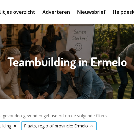
Uitjes overzicht
Adverteren
Nieuwsbrief
Helpdes
Teambuilding in Ermelo
es gevonden gevonden gebaseerd op de volgende filters
ilding
Plaats, regio of provincie: Ermelo