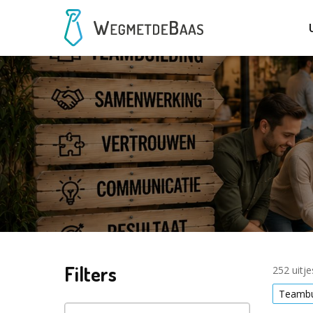
Filters
252 uitj
Teambu