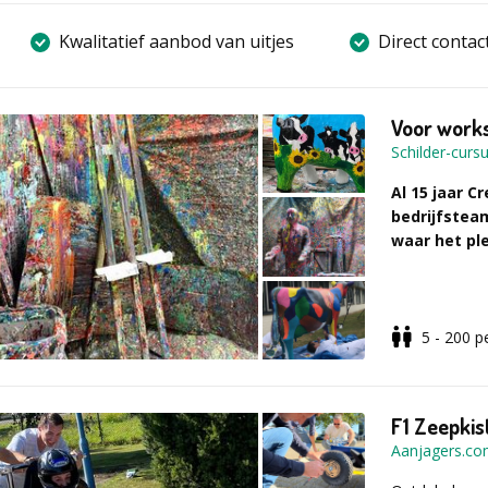
Kwalitatief aanbod van uitjes
Direct contac
Voor works
Schilder-curs
Al 15 jaar C
bedrijfstea
waar het ple
Op zoek naar
5 - 200
p
dan
15 jaar 
met creativite
sessie
verfs
schilderen
,
F1 Zeepkis
maakt: wij ma
Aanjagers.c
Wij verzorgen 