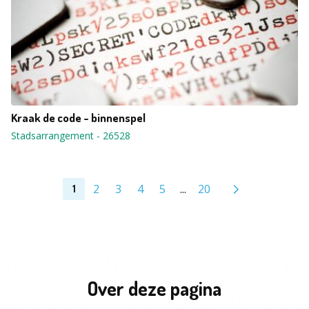
Kraak de code - binnenspel
Stadsarrangement
-
26528
2
3
4
5
...
20
1
Over deze pagina