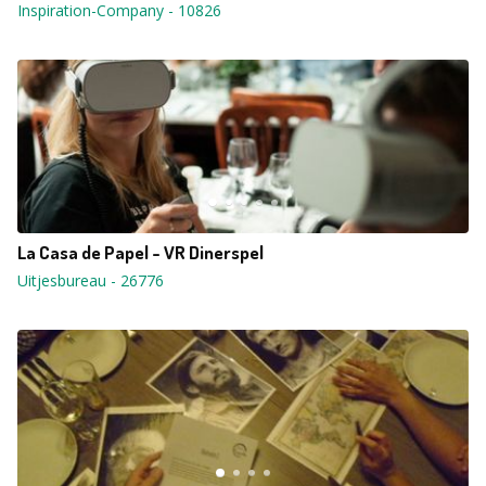
Inspiration-Company
-
10826
La Casa de Papel - VR Dinerspel
Uitjesbureau
-
26776