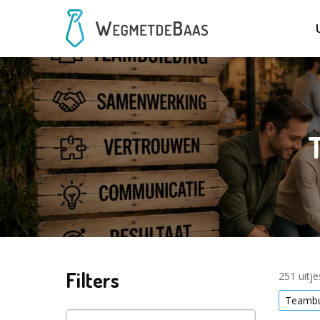
Filters
251 uitj
Teambu