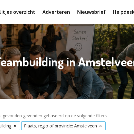
Uitjes overzicht
Adverteren
Nieuwsbrief
Helpdes
Teambuilding in Amstelvee
es gevonden gevonden gebaseerd op de volgende filters
ilding
Plaats, regio of provincie: Amstelveen