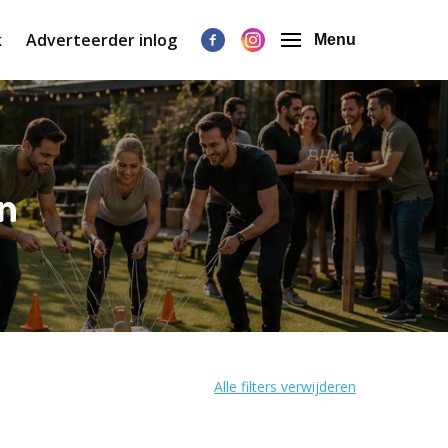
k
Adverteerder inlog
Menu
n
Alle filters verwijderen