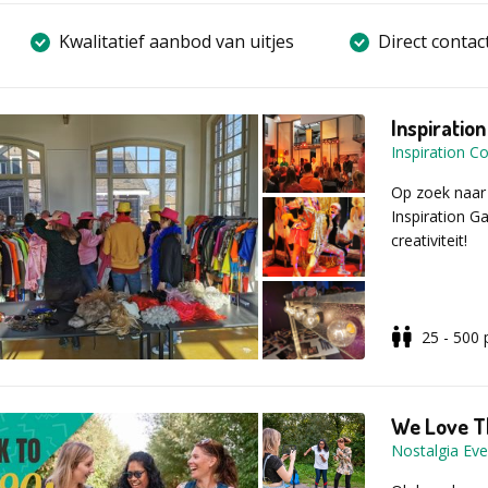
Kwalitatief aanbod van uitjes
Direct contac
Inspiratio
Inspiration 
Op zoek naar 
Inspiration G
creativiteit!
Aan de hand v
25 - 500
verschillende
bijvoorbeeld 
een kunstwerk
uitgedaagd om
We Love T
zetten en zo
Nostalgia Eve
een spectacul
gepresenteer