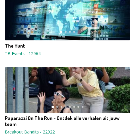
The Hunt
TB Events
-
12964
Paparazzi On The Run - Ontdek alle verhalen uit jouw
team
Breakout Bandits
-
22922