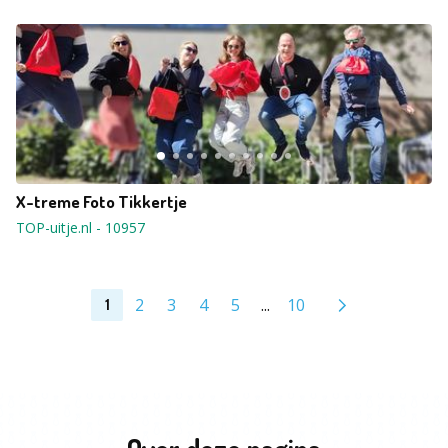
X-treme Foto Tikkertje
TOP-uitje.nl
-
10957
2
3
4
5
...
10
1