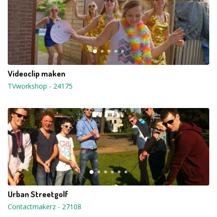
Videoclip maken
TVworkshop
-
24175
Urban Streetgolf
Contactmakerz
-
27108