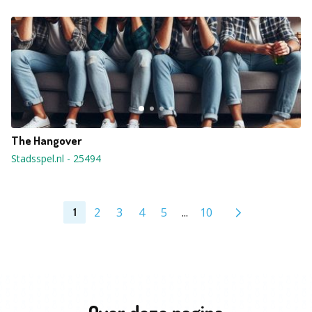
The Hangover
Stadsspel.nl
-
25494
2
3
4
5
...
10
1