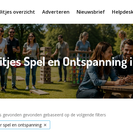
Uitjes overzicht
Adverteren
Nieuwsbrief
Helpdes
itjes Spel en Ontspanning 
es gevonden gevonden gebaseerd op de volgende filters
 spel en ontspanning