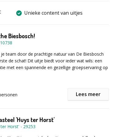
t
Unieke content van uitjes
 the Biesbosch!
10738
 je team door de prachtige natuur van De Biesbosch
rste de schat! Dit uitje biedt voor ieder wat wils: een
atie met een spannende en gezellige groepservaring op
Lees meer
personen
en in kajuitboten, gewapend met een schatkaart door
ied van De Biesbosch. Ontcijfer de codes, los de
n kom stap voor stap dichterbij de schat. Met `Pirates
ch` spelen jullie een meeslepend spel, terwijl jullie
steel 'Huys ter Horst'
en van een heerlijke dag op het water.
ter Horst'
-
29253
nis in De Biesbosch