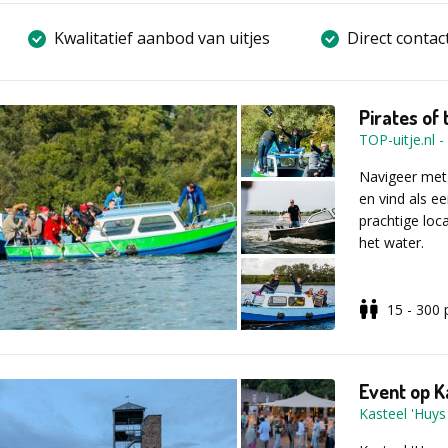
Kwalitatief aanbod van uitjes
Direct contac
Pirates of
TOP-uitje.nl
-
Navigeer met
en vind als ee
prachtige loc
het water.
15 - 300
De teams var
het natuurgeb
raadsels op e
of the Biesbos
Event op Ka
kunnen geniet
Kasteel 'Huys 
Team beleve