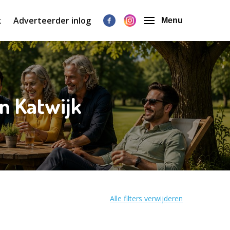
k
Adverteerder inlog
Menu
in Katwijk
Alle filters verwijderen