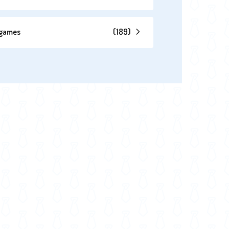
hgames
(
189
)