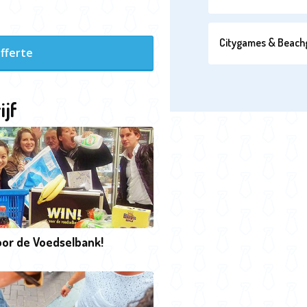
Citygames & Beac
fferte
ijf
oor de Voedselbank!