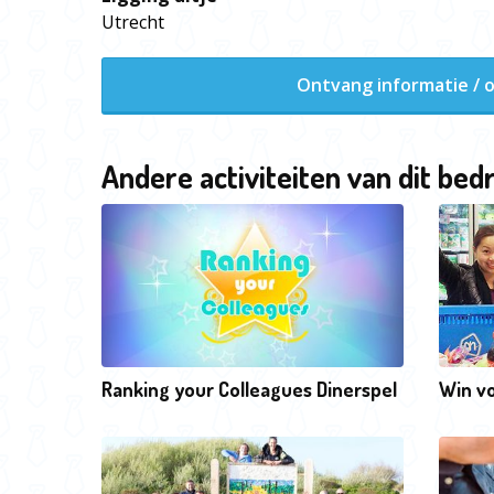
Utrecht
Ontvang informatie / o
Andere activiteiten van dit bedr
Ranking your Colleagues Dinerspel
Win v