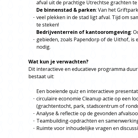
afval uit de prachtige Utrechtse grachten te
De binnenstad & parken
: Van het Griftpar
veel plekken in de stad ligt afval. Tijd om
te steken!
Bedrijventerrein of kantooromgeving
: 
gebieden, zoals Papendorp of de Uithof, is
nodig.
Wat kun je verwachten?
Dit interactieve en educatieve programma duurt
bestaat uit:
Een boeiende quiz en interactieve presentat
circulaire economie Cleanup actie op een lo
(grachtentocht, park, stadscentrum of ron
Analyse & reflectie op de gevonden afvalso
Teambuilding-opdrachten en samenwerkin
Ruimte voor inhoudelijke vragen en discuss