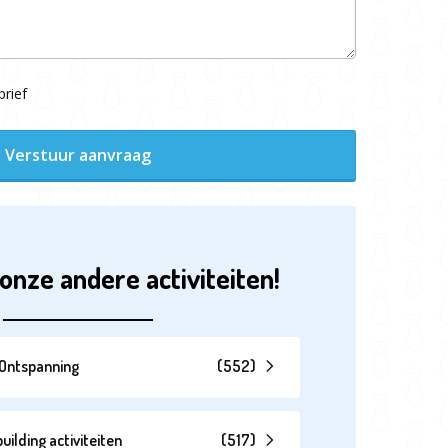
rief
Verstuur aanvraag
onze andere activiteiten!
& Ontspanning
(
552
)
lding activiteiten
(
517
)