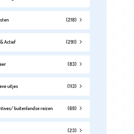
esten
(
218
)
& Actief
(
291
)
eer
(
83
)
eve uitjes
(
113
)
ntives/ buitenlandse reizen
(
69
)
(
23
)