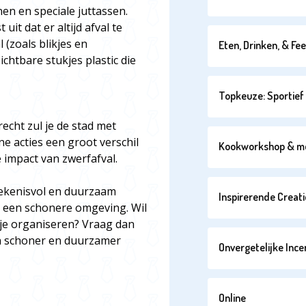
en en speciale juttassen.
uit dat er altijd afval te
 (zoals blikjes en
Eten, Drinken, & Fe
chtbare stukjes plastic die
Topkeuze: Sportief 
echt zul je de stad met
e acties een groot verschil
Kookworkshop & m
impact van zwerfafval.
etekenisvol en duurzaam
Inspirerende Creati
an een schonere omgeving. Wil
itje organiseren? Vraag dan
een schoner en duurzamer
Onvergetelijke Ince
Online