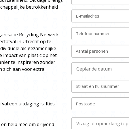
urzaamheid. Dit uitje brengt
tschappelijke betrokkenheid
E-mailadres
Telefoonnummer
ganisatie Recycling Netwerk
rfafval in Utrecht op te
ndividuele als gezamenlijke
Aantal personen
e impact van plastic op het
nier te inspireren zonder
en zich aan voor extra
Straat en huisnummer
val een uitdaging is. Kies
Postcode
 en help mee om drijvend