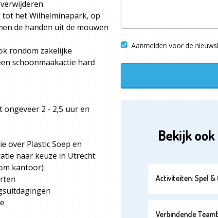
 verwijderen.
k tot het Wilhelminapark, op
 samen de handen uit de mouwen
Aanmelden voor de nieuwsb
Ook rondom zakelijke
 een schoonmaakactie hard
 ongeveer 2 - 2,5 uur en
Bekijk ook 
ie over Plastic Soep en
catie naar keuze in Utrecht
dom kantoor)
Activiteiten: Spel 
orten
gsuitdagingen
ie
Verbindende Teambui