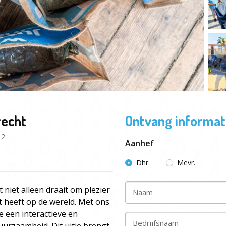
recht
Ontvang informati
12
Aanhef
Dhr.
Mevr.
niet alleen draait om plezier
Naam
t heeft op de wereld. Met ons
e een interactieve en
Bedrijfsnaam