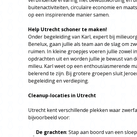
verbindende ervaring met bewustwording en du
buitenactiviteiten, circulaire economie en maa
op een inspirerende manier samen.
Help Utrecht schoner te maken!
Onder begeleiding van Karl, expert bij milieuor
Benelux, gaan jullie als team aan de slag om zwe
ruimen. In kleine groepjes voeren jullie zowel i
opdrachten uit en worden jullie je bewust van d
milieu. Karl weet op een enthousiasmerende ma
belerend te zijn. Bij grotere groepen sluit Jero
begeleiding en verdieping.
Cleanup-locaties in Utrecht
Utrecht kent verschillende plekken waar zwerfaf
bijvoorbeeld voor:
De grachten
:
Stap aan boord van een sloep