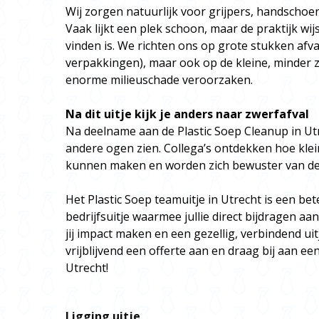
Wij zorgen natuurlijk voor grijpers, handschoen
Vaak lijkt een plek schoon, maar de praktijk wijst 
vinden is. We richten ons op grote stukken afval
verpakkingen), maar ook op de kleine, minder zi
enorme milieuschade veroorzaken.
Na dit uitje kijk je anders naar zwerfafval
Na deelname aan de Plastic Soep Cleanup in Utr
andere ogen zien. Collega’s ontdekken hoe klein
kunnen maken en worden zich bewuster van de 
Het Plastic Soep teamuitje in Utrecht is een b
bedrijfsuitje waarmee jullie direct bijdragen a
jij impact maken en een gezellig, verbindend u
vrijblijvend een offerte aan en draag bij aan 
Utrecht!
Ligging uitje