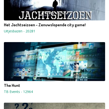
Het Jachtseizoen - Zenuwslopende city game!
Uitjesbazen
-
20281
The Hunt
TB Events
-
12964