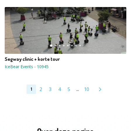
Segway clinic + korte tour
IceBear Events
-
10945
2
3
4
5
...
10
1