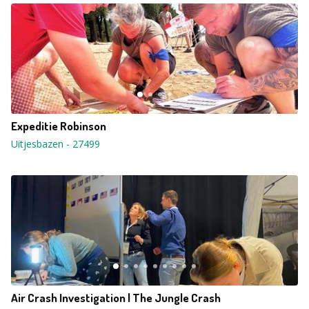
Expeditie Robinson
Uitjesbazen
-
27499
Air Crash Investigation | The Jungle Crash