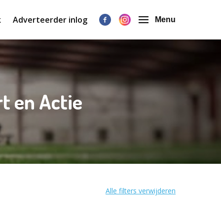
k
Adverteerder inlog
Menu
rt en Actie
Alle filters verwijderen