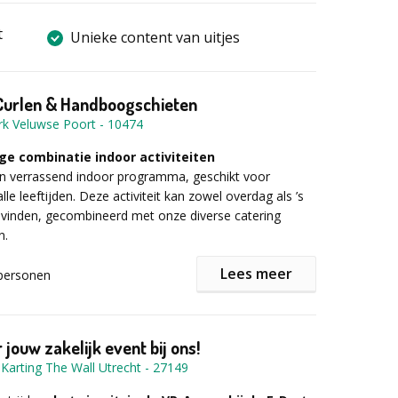
t
Unieke content van uitjes
Curlen & Handboogschieten
ark Veluwse Poort
-
10474
ge combinatie indoor activiteiten
en verrassend indoor programma, geschikt voor
le leeftijden. Deze activiteit kan zowel overdag als ’s
svinden, gecombineerd met onze diverse catering
n.
Lees meer
personen
pelprogramma, bestaande uit de boeiende onderdelen
dboogschieten en klimmen, zal u op een aangename en
jouw zakelijk event bij ons!
 manier vermaken. Na een korte instructie door onze
Karting The Wall Utrecht
-
27149
 begeleiding, kunnen alle onderdelen, ongeacht leeftijd
worden verricht. Dit gezellige groepsuitje wordt gedaan