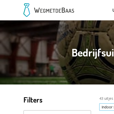
Bedrijfsui
Filters
43 uitje
Indoor 