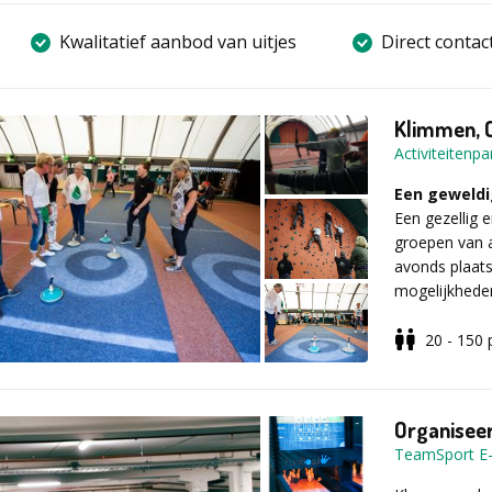
Kwalitatief aanbod van uitjes
Direct contac
Klimmen, 
Activiteitenp
Een geweldi
Een gezellig 
groepen van al
avonds plaat
mogelijkhede
20 - 150
Programma
Dit indoor s
curling, han
Organiseer 
spectaculaire
TeamSport E-
professionele
en conditie, 