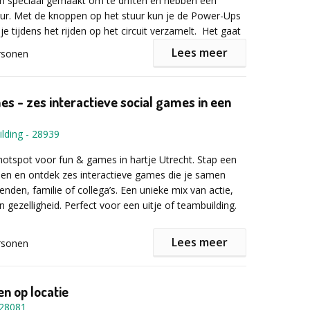
jn speciaal gemaakt om te driften en hebben een
mulier in!
tuur. Met de knoppen op het stuur kun je de Power-Ups
je tijdens het rijden op het circuit verzamelt.
Het gaat
zen (excl BTW en verplaatsing)
om de snelheid, maar om het behalen van de meeste
Lees meer
onen: €40 p.p
rsonen
r je in de elektrische kart stapt, voel je je net alsof je
ire videogame zit, alleen heb je in plaats van een
s een van de activiteiten die je kunt vinden bij The
teractief stuur! Fusion Drift is een activiteit voor
, het activiteitencentrum in het hartje van Utrecht.
es - zes interactieve social games in een
acht de leeftijd.
aar met het openbaar vervoer, op 10 minuten lopen
bsite voor meer informatie.
entraal en met gratis parkeerplaatsen.
lding
-
28939
otspot voor fun & games in hartje Utrecht. Stap een
viteiten bieden we ook diverse arrangementen voor
en en ontdek zes interactieve games die je samen
of diner aan. Je bedrijfsuitje wordt hier dus van A tot Z
enden, familie of collega’s. Een unieke mix van actie,
rd.
 gezelligheid. Perfect voor een uitje of teambuilding.
Lees meer
rsonen
r informatie of een vrijblijvende offerte het
Building speel je verschillende Social Games, zoals
mulier in!
ve vloer (pixel game), lasers ontwijken of real-life
game bestaat uit korte minigames van 5-10 minuten, vol
n op locatie
lezier.
28081