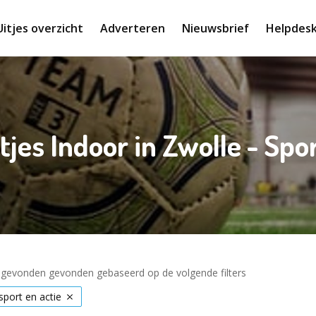
Uitjes overzicht
Adverteren
Nieuwsbrief
Helpdes
tjes Indoor in Zwolle - Spo
s gevonden gevonden gebaseerd op de volgende filters
sport en actie