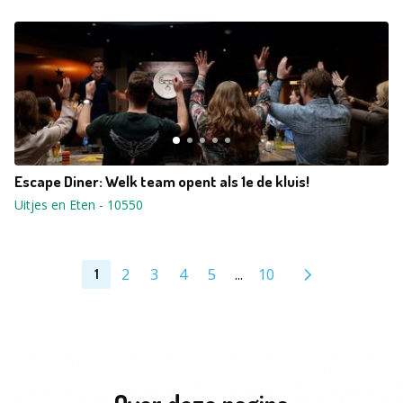
Escape Diner: Welk team opent als 1e de kluis!
Uitjes en Eten
-
10550
2
3
4
5
...
10
1