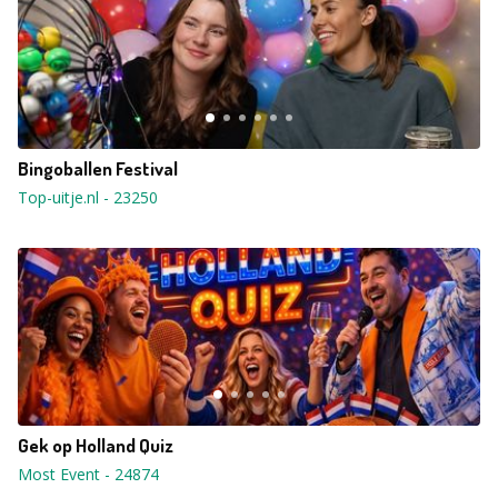
Bingoballen Festival
Top-uitje.nl
-
23250
Gek op Holland Quiz
Most Event
-
24874