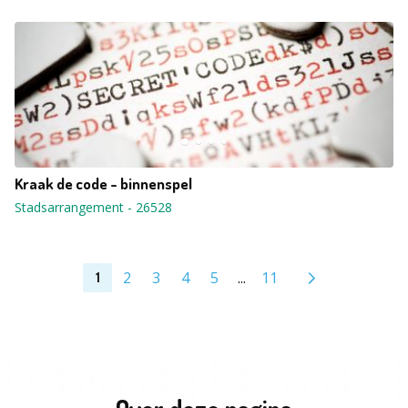
Kraak de code - binnenspel
Stadsarrangement
-
26528
2
3
4
5
...
11
1