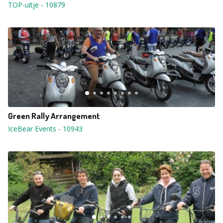
TOP-uitje
-
10879
Green Rally Arrangement
IceBear Events
-
10943