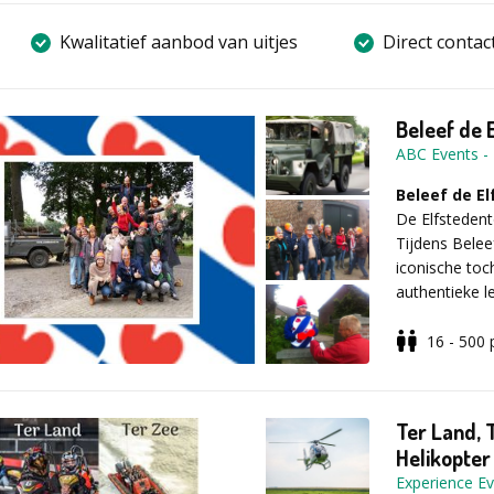
Kwalitatief aanbod van uitjes
Direct contac
Beleef de 
ABC Events
-
Beleef de E
De Elfstedent
Tijdens Belee
iconische toc
authentieke l
origineel bed
centraal staan
16 - 500
Zo verloopt
Na een ontvan
waarin de tea
Ter Land, 
begint moeten
Helikopter
missie van sta
Experience Ev
verschillende