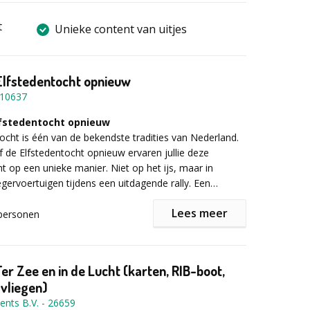
t
Unieke content van uitjes
Elfstedentocht opnieuw
10637
lfstedentocht opnieuw
ocht is één van de bekendste tradities van Nederland.
f de Elfstedentocht opnieuw ervaren jullie deze
ht op een unieke manier. Niet op het ijs, maar in
egervoertuigen tijdens een uitdagende rally. Een
rijfsuitje waarbij samenwerking, navigatie en teamspirit
Lees meer
.
personen
 de missie
gst in echte Elfstedentocht-sfeer volgt een briefing
ms worden voorbereid op de tocht. Voordat de rally
Ter Zee en in de Lucht (karten, RIB-boot,
 teams eerst hun startsleutel bemachtigen, waarna de
 vliegen)
rt gaat. Met legervoertuigen rijden jullie langs
ents B.V.
-
26659
 controleposten en verzamelen jullie stempels, net als