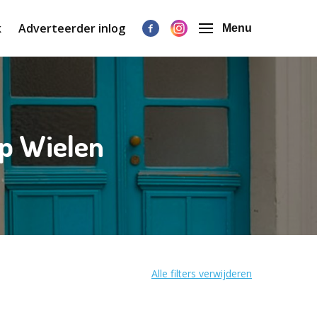
k
Adverteerder inlog
Menu
op Wielen
Alle filters verwijderen