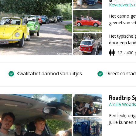
gegaan?
Challenges 
Keverevents.n
Omschrijvi
die spelers 
Vol enthousia
ervaring voo
Het cabrio ge
worden jullie
Finale - Cap
gevoel van vr
Vervolgens wo
in de final
ontvangt een 
met een borr
Het typische 
vinden jullie 
plek om alle
door een land
uitdagende ‘t
reclamevrije 
Het is ook mog
12 - 400
van verschill
diner.
rallywereld.
Kwalitatief aanbod van uitjes
Direct contac
Na een korte 
rallyboog. Hi
ons uitgezette
het track-tra
Roadtrip S
te volgen. Hi
Ardilla Woods
geweest en we
Een leuk, orig
snelheidsduiv
Jullie kunnen 
van uw collega
eindklassement