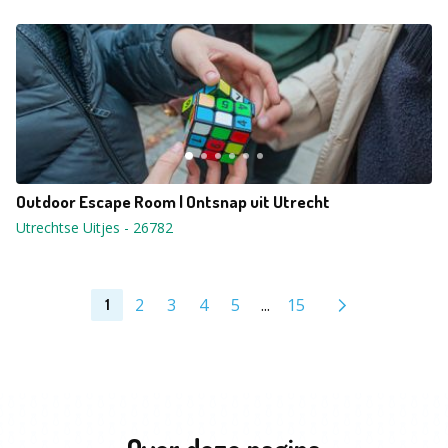
Outdoor Escape Room | Ontsnap uit Utrecht
Utrechtse Uitjes
-
26782
2
3
4
5
...
15
1