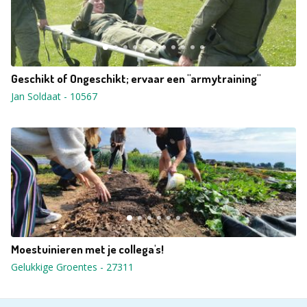
Geschikt of Ongeschikt; ervaar een "armytraining"
Jan Soldaat
-
10567
Moestuinieren met je collega's!
Gelukkige Groentes
-
27311