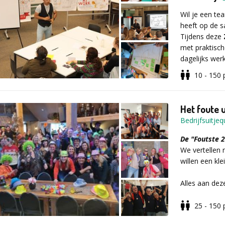
Wil je een tea
Denk jij dat j
heeft op de 
komen wij met
Tijdens deze
zet: wissel v
met praktisch
nog veel meer.
dagelijks werk
een gezonde 
10 - 150
Alle mooie m
Geen tekental
eigen compilat
leert je team
beleven.
Het foute 
maken met sim
Bedrijfsuitjequ
betere samenw
De "Foutste 2
We vertellen 
willen een kle
Wat kun je 
Alles aan dez
heel erg Fout.
Een interac
luisteraars v
25 - 150
creativiteit
Veel Foute uu
Nog Fouter da
Praktische 