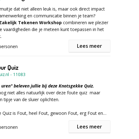
muitje dat niet alleen leuk is, maar ook direct impact
ij dit makkelijk kan winnen? Think again! Elke 20 minuten
samenwerking en communicatie binnen je team?
 een unieke uitdaging die het spel volledig op zijn kop
Zakelijk Tekenen Workshop
combineren we plezier
an team, scoor dubbele punten, bedenk zelf kaarten en
e vaardigheden die je meteen kunt toepassen in het
 Deze activiteit staat garant voor plezier, strijdlust en
.
dosis humor!
Lees meer
personen
omenten worden gefilmd en samengevoegd tot jullie
ent nodig! In een ontspannen en energieke setting
iefilm. Zo kun je jullie activiteit eindeloos blijven
 hoe je ideeën, processen en strategieën visueel kunt
uur Quiz
pele tekeningen. Dit zorgt voor meer duidelijkheid,
iz.nl
-
11083
erking én vaak verrassend veel gelach.
 uren" beleven jullie bij deze Knotsgekke Quiz.
nog niet alles natuurlijk over deze foute quiz maar
in tipje van de sluier oplichten.
verwachten?
e Quiz is Fout, heel Fout, gewoon Fout, erg Fout en
 Natuurlijk heel veel Foute Muziek die jullie als vaste
tieve en laagdrempelige workshop vol humor en
Lees meer
an Het Foute uur allemaal kunnen meezingen natuurlijk.
personen
r vragen, en vragen die echt op het randje zitten.
n Fout zijn de opdrachten voor de teams, durven jullie
tools om complexe ideeën simpel en visueel te maken