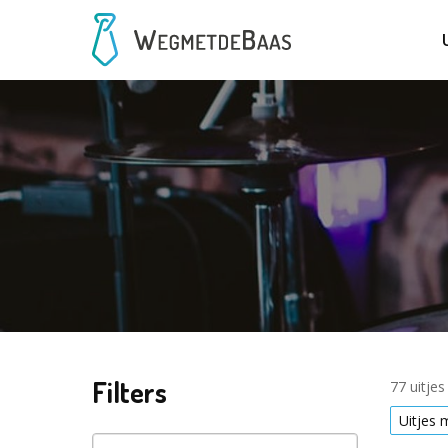
Filters
77 uitje
Uitjes 