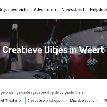
Uitjes overzicht
Adverteren
Nieuwsbrief
Helpdes
Creatieve Uitjes in Weert
s gevonden gevonden gebaseerd op de volgende filters
met Theater
Creatieve workshops
Muziek en dans
P