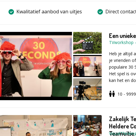
Kwalitatief aanbod van uitjes
Direct contac
Een uniek
TVworkshop
Heb je altijd
je vrienden of
populaire 30
Het spel is o
kan het en do
Onze ervaren 
10 - 9999
volledige stu
Wij zorgen vo
doorgewinter
Zakelijk T
kaartjes. En m
Heldere Co
eerlijk verloop
Teamuitje
VisualThinkin
glitterjasje!