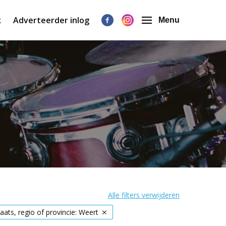
k
Adverteerder inlog
Menu
Alle filters verwijderen
laats, regio of provincie: Weert