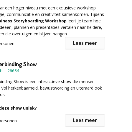
 humorvol was. Maar juist ook omdat je dingen hebt
aar een hoger niveau met een exclusieve workshop
lkaar waar in andere workshops alleen over gesproken
gie, communicatie en creativiteit samenkomen. Tijdens
s deze workshop praat je er pas achteraf over, maar
usiness Storyboarding Workshop
leert je team hoe
oor iedereen gedeelde ervaring!
ideeën, plannen en presentaties vertalen naar heldere,
len die overtuigen en blijven hangen.
informatie of een vrijblijvende offerte het
Lees meer
ier in! Uniek bedrijfsuitje/
ersonen
stje/teamuitje!
traditionele, vaak ineffectieve PowerPoint-presentaties,
mers met visuele storyboards die structuur, overzicht
Verbinding Show
ngen. Dit resulteert in betere besluitvorming, sterkere
ts
-
26634
en meer alignment binnen teams.
inding Show is een interactieve show die mensen
 Vol herkenbaarheid, bewustwording en uiteraard ook
indt plaats in een inspirerende en energieke setting
or.
en beleving hand in hand gaan. Ideaal voor organisaties
ijn naar een betekenisvol teamuitje met blijvende
deze show uniek?
rde.
Lees meer
personen
e, interactie en entertainment komen samen.
n next level maatwerk. Elke show is uniek.