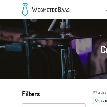
C
Filters
97 uitje
Uitjes 