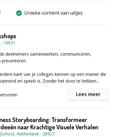
t
Unieke content van uitjes
kshops
-
10631
de deelnemers samenwerken, communiceren,
n presenteren.
e andere kant van je collega’s kennen op een manier die
pannend en speels is. Zonder het door te hebben
zen over geholpen waarvan je vooraf niet dacht dat je
Lees meer
nemen. Zowel letterlijk als figuurlijk vertrouw je erop
personen
’s je niet zullen laten vallen! Je geeft vertrouwen en
uwen op terreinen die nog onontgonnen gebied waren
vol in de dagelijkse omgang met elkaar.
iness Storyboarding: Transformeer
deeën naar Krachtige Visuele Verhalen
 toe naar een eindresultaat waar nog lang over na
gSchool, Netherland
-
28927
 worden. Niet alleen omdat het spetterend, leuk,