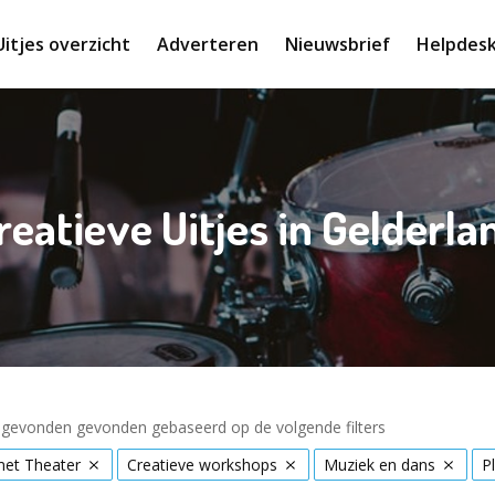
Uitjes overzicht
Adverteren
Nieuwsbrief
Helpdes
reatieve Uitjes in Gelderla
s gevonden gevonden gebaseerd op de volgende filters
met Theater
Creatieve workshops
Muziek en dans
P