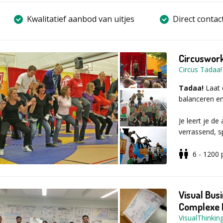
Kwalitatief aanbod van uitjes
Direct contac
Circuswor
Circus Tadaa!
Tadaa!
Laat 
balanceren e
Je leert je d
verrassend, s
wordt je gren
ze zou durven 
6 - 1200
dat je collega
krijgt vertro
maar o zo zin
Visual Bus
Complexe I
Samen werk je
VisualThinkin
gesproken zal