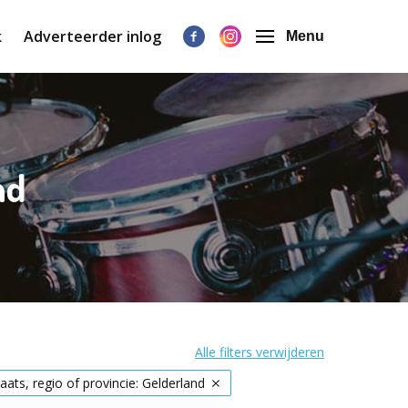
k
Adverteerder inlog
Menu
nd
Alle filters verwijderen
laats, regio of provincie: Gelderland