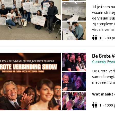
verrassend en
Til je team n
gedaan met e
waarin strate
wordt. Tijden
de
Visual B
dan met een d
zij complexe 
visuele verha
Vul voor meer 
aanvraagformul
10 - 80
p
personeelsfee
In plaats van 
werken deelne
De Grote 
en impact bre
Comedy Even
presentaties 
De Grote Verb
samenbrengt.
De workshop v
met veel hum
waarin leren 
die op zoek z
Wat maakt 
zakelijke waa
1 - 1000
Improvisati
Wij verzorge