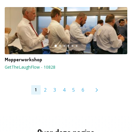
Mopperworkshop
GetTheLaughFlow
-
10828
2
3
4
5
6
1