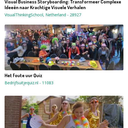
Visual Business Storyboarding: Transformeer Complexe
Ideeën naar Krachtige Visuele Verhalen
VisualThinkingSchool, Netherland
-
28927
Het foute uur Quiz
Bedrijfsuitjequiz.nl
-
11083