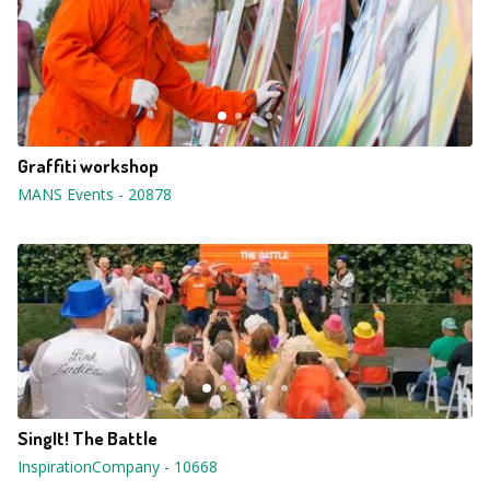
Graffiti workshop
MANS Events
-
20878
SingIt! The Battle
InspirationCompany
-
10668