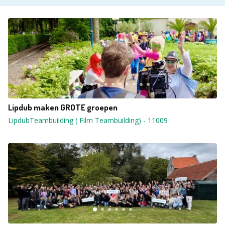
Lipdub maken GROTE groepen
LipdubTeambuilding ( Film Teambuilding)
-
11009