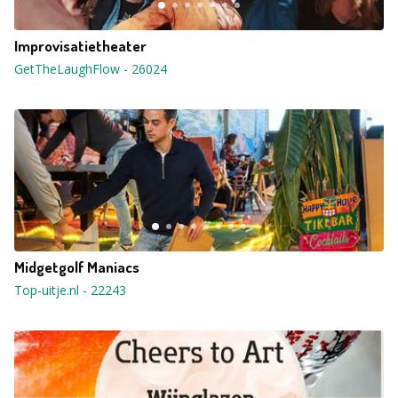
Improvisatietheater
GetTheLaughFlow
-
26024
Midgetgolf Maniacs
Top-uitje.nl
-
22243