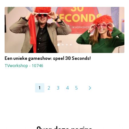
Een unieke gameshow: speel 30 Seconds!
TVworkshop
-
10746
2
3
4
5
1