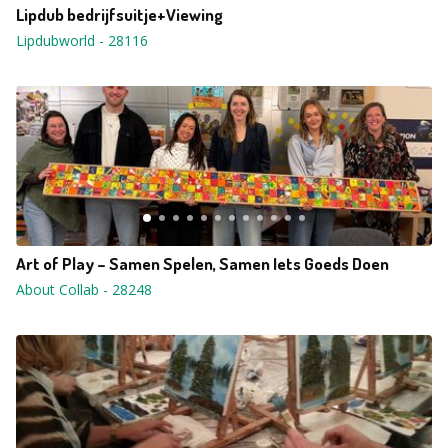
Lipdub bedrijfsuitje+Viewing
Lipdubworld
-
28116
Art of Play – Samen Spelen, Samen Iets Goeds Doen
About Collab
-
28248