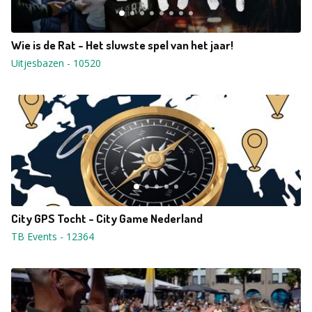
Wie is de Rat - Het sluwste spel van het jaar!
Uitjesbazen
-
10520
City GPS Tocht - City Game Nederland
TB Events
-
12364