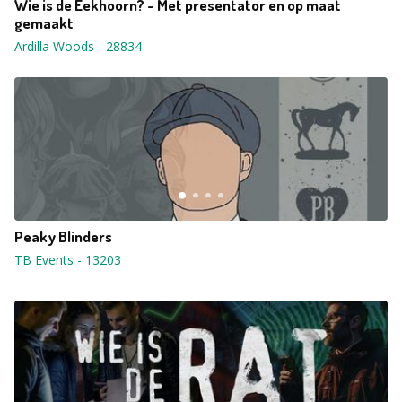
Wie is de Eekhoorn? - Met presentator en op maat
gemaakt
Ardilla Woods
-
28834
Peaky Blinders
TB Events
-
13203