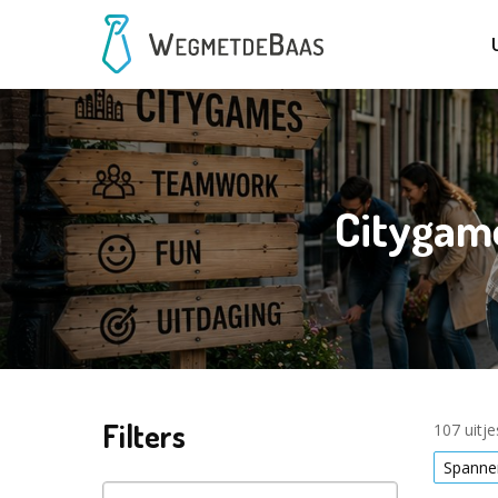
Citygam
Filters
107 uitj
Spanne