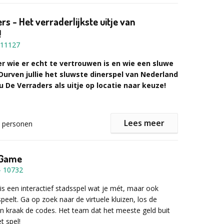
!
toor.
rs - Het verraderlijkste uitje van
!
 (bier, fris, huiswijn, koffie of thee)
emen heb je het volgende nodig:
11127
ng voor onderweg
r informatie of een vrijblijvende offerte het
le begeleiding
mulier in!
r wie er echt te vertrouwen is en wie een sluwe
ng
en smartphone
 Durven jullie het sluwste dinerspel van Nederland
et beste team en rat
is te downloaden
 De Verraders als uitje op locatie naar keuze!
 alertheid
n powerbank of oplader voor na het spel
nen € 35,00 p.p. excl. BTW
t vertrouwelingen?
Lees meer
personen
nen € 32,00 p.p. excl. BTW
ijk, uitdagend en bloedstollend avontuur. Weten jullie
onen € 29,00 p.p. excl. BTW
e begeleiding op locatie? Vraag ons naar de
te ontmantelen? Of worden stuk voor stuk de
n.
en geëlimineerd? Het is slechts een kwestie van
Vul voor meer informatie of een vrijblijvende
eGame
aanvraagformulier in!
lleen de verraders weten iedereens rol. Dus blijf scherp
-
10732
ordt bedrogen.
 een interactief stadsspel wat je mét, maar ook
l verraad
peelt. Ga op zoek naar de virtuele kluizen, los de
ke doe- en denkopdrachten en missies.
n kraak de codes. Het team dat het meeste geld buit
rraderlijke begeleiding, toffe spelmaterialen en
t spel!