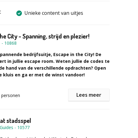
t
Unieke content van uitjes
he City - Spanning, strijd en plezier!
n
-
10868
annende bedrijfsuitje, Escape in the City! De
rt in jullie escape room. Weten jullie de codes te
de hand van de verschillende opdrachten? Open
e kluis en ga er met de winst vandoor!
e in the City?
Lees meer
tsnappingsspel onder begeleiding van de spelleider
personen
 Eten
 om de codes te vinden en te kraken
e felbegeerde Escape in the City trofee
Rat stadsspel
 Guides
-
10577
ng programa
gt een koffer overhandigd welke vast zit met