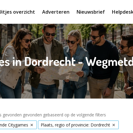
Uitjes overzicht
Adverteren
Nieuwsbrief
Helpdes
es in Dordrecht - Wegmetd
es gevonden gevonden gebaseerd op de volgende filters
nde Citygames
Plaats, regio of provincie: Dordrecht