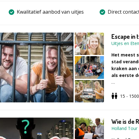
Kwalitatief aanbod van uitjes
Direct contac
Escape in t
Uitjes en Ete
Het meest sp
stad verande
kraken aan 
als eerste d
Wat is Escap
-
Spannend on
15 - 1500
van Uitjes en
- Werk samen
- Battle om d
Wie is de 
Holland Tour
Omschrijvi
Elk team krij