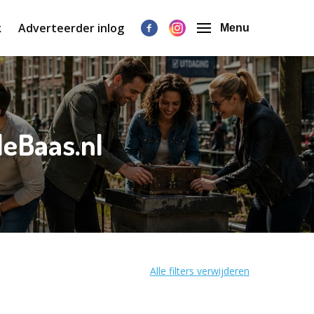
k
Adverteerder inlog
Menu
eBaas.nl
Alle filters verwijderen