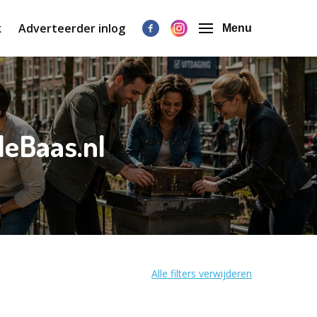
k
Adverteerder inlog
Menu
eBaas.nl
Alle filters verwijderen