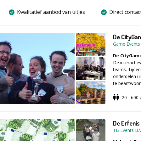
Kwalitatief aanbod van uitjes
Direct contac
De CityGa
Game Events
De CityGame 
De interactie
teams. Tijden
onderdelen u
te beantwoor
een spannend
20 - 600
De voortgang 
Sta je nog st
Zijn er nog 
De Erfenis
gekregen van
TB Events B.V
Kortom, een g