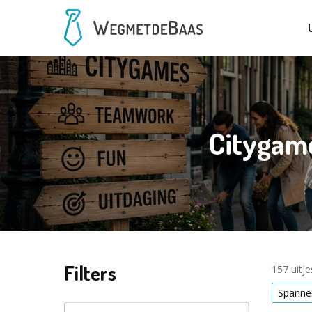
Citygam
Filters
157 uitj
Spanne