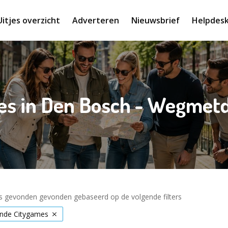
Uitjes overzicht
Adverteren
Nieuwsbrief
Helpdes
es in Den Bosch - Wegmetd
es gevonden gevonden gebaseerd op de volgende filters
nde Citygames