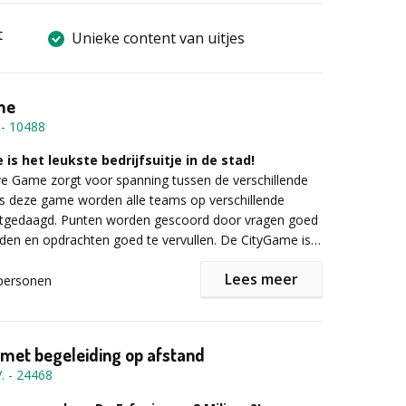
t
Unieke content van uitjes
me
-
10488
is het leukste bedrijfsuitje in de stad!
ve Game zorgt voor spanning tussen de verschillende
s deze game worden alle teams op verschillende
itgedaagd. Punten worden gescoord door vragen goed
den en opdrachten goed te vervullen. De CityGame is
 en afwisselend programma in de stad.
Lees meer
personen
van de Game is te volgen op de iPad.
eeds eerste? Wat is ons volgende waypoint?
bonusvragen beschikbaar en hebben we nog berichten
 met begeleiding op afstand
 andere teams?
.
-
24468
eweldige manier om de stad en je collega’s beter te