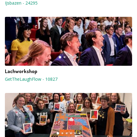
IJsbazen
-
24295
Lachworkshop
GetTheLaughFlow
-
10827