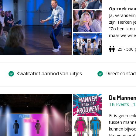
bedrijf, produ
de winnaar b
resultaat.
Op zoek naa
Ja, veranderi
Voor meer in
zijn! Herken j
aanvraagfor
“Zo ben ik nu
3. Maak je 
maar we wille
Laat zien wie 
Toch stuiten 
bij jullie te
‘vastgeroeste
25 - 500
Tijd voor v
Met de
‘Zo b
Wat kun je 
en humoristis
Jullie verdele
Kwalitatief aanbod van uitjes
Direct contac
om de typisch
productie, sc
Tilly
,
Regelr
Kantelkonin
De Mannen
leuker kan zij
Met professio
maakt alles n
TB Events
-
1
Waarom?
Omd
binnen- en bu
van “Zo doen 
filmervaring. 
Er is geen enk
comfortzone t
tussen mannen
kunnen worden 
kunnen bijvoo
andere, vertel
Tijdens de bo
Vrouwen prat