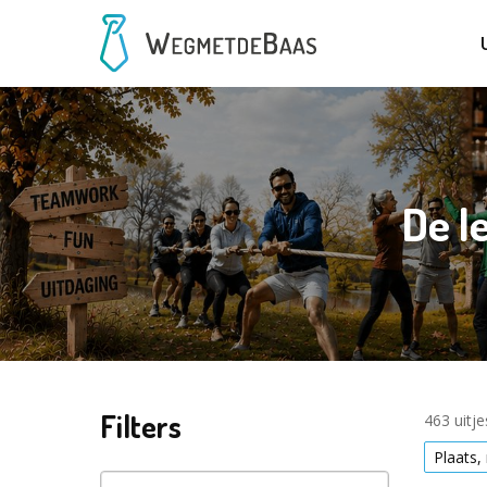
De l
Filters
463 uitj
Plaats,