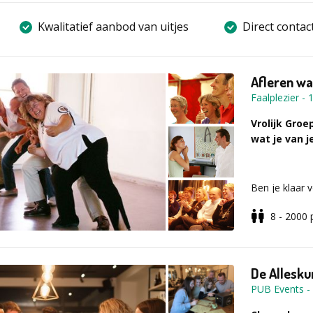
Kwalitatief aanbod van uitjes
Direct contac
Afleren wa
Faalplezier
-
Vrolijk Groe
wat je van 
Ben je klaar 
elkaar op een
8 - 2000
van improvisa
Wat ga je d
De Allesku
Ontdek hoe ji
PUB Events
-
je voor contr