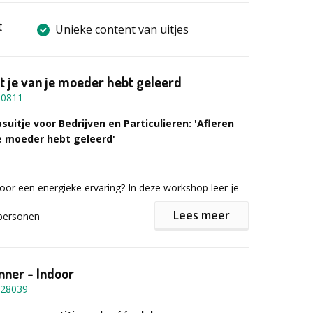
t
Unieke content van uitjes
t je van je moeder hebt geleerd
10811
psuitje voor Bedrijven en Particulieren: 'Afleren
je moeder hebt geleerd'
voor een energieke ervaring? In deze workshop leer je
 verrassende manier kennen en ontdek je de kracht
Lees meer
personen
tie.
oen?
nner - Indoor
j en je team omgaan met onverwachte situaties: kies
28039
ole of durf je te vertrouwen op je eerste impuls? Leer