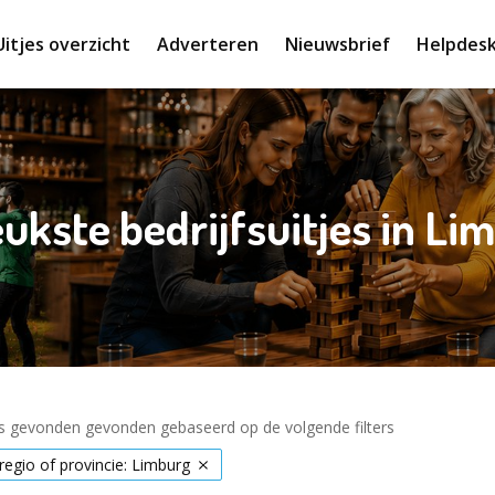
Uitjes overzicht
Adverteren
Nieuwsbrief
Helpdes
eukste bedrijfsuitjes in Li
es gevonden gevonden gebaseerd op de volgende filters
 regio of provincie: Limburg