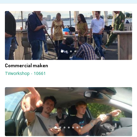
Commercial maken
TVworkshop
-
10661