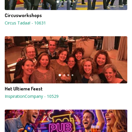
Circusworkshops
Circus Tadaa!
-
10631
Het Ultieme Feest
InspirationCompany
-
10529