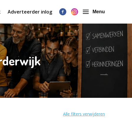
k
Adverteerder inlog
Menu
rderwijk
Alle filters verwijderen