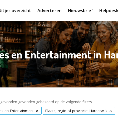
Uitjes overzicht
Adverteren
Nieuwsbrief
Helpdes
ies en Entertainment in Ha
s gevonden gevonden gebaseerd op de volgende filters
ies en Entertainment
Plaats, regio of provincie: Harderwijk