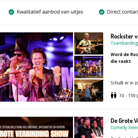
Kwalitatief aanbod van uitjes
Direct contac
Rockster v
Teambanding
Word de Roc
die raakt
Schuilt er in
adviseur stiek
10 - 150
spotlights? O
Nederland wie
een dag waar
koffieautoma
De Grote 
Comedy Even
Samenwerke