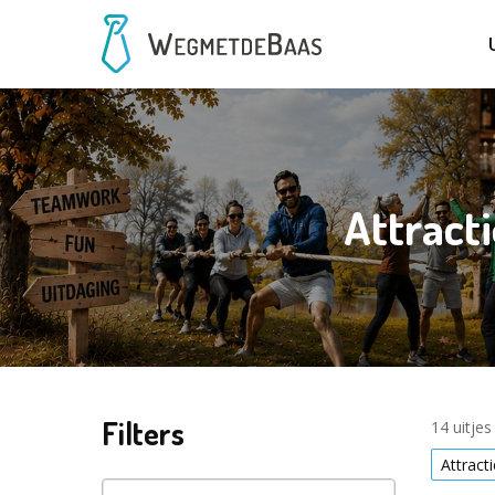
Attract
Filters
14 uitje
Attract