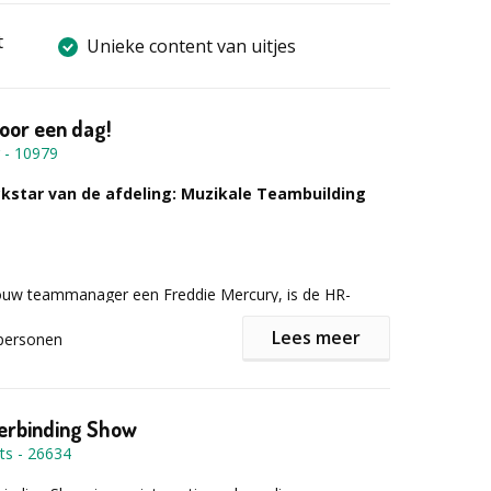
t
Unieke content van uitjes
oor een dag!
-
10979
kstar van de afdeling: Muzikale Teambuilding
 jouw teammanager een Freddie Mercury, is de HR-
em een ras-bassiste of pak jij zelf de hoofdrol in de
Lees meer
personen
ntdek tijdens het meest energieke teamuitje van
 de echte rockstars van de organisatie zijn en beleef
over nog maandenlang wordt nagepraat bij de
at.
Verbinding Show
ts
-
26634
n als een band
Bij Teambanding stappen jullie uit de