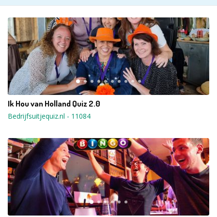
Ik Hou van Holland Quiz 2.0
Bedrijfsuitjequiz.nl
-
11084