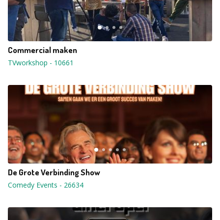
Commercial maken
TVworkshop
-
10661
De Grote Verbinding Show
Comedy Events
-
26634