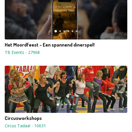
Het Moordfeest - Een spannend dinerspel!
TB Events
-
27968
Circusworkshops
Circus Tadaa!
-
10631