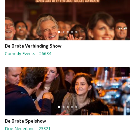
De Grote Verbinding Show
Comedy Events
-
26634
De Grote Spelshow
Doe Nederland
-
23321