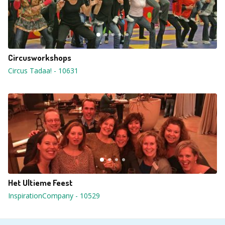
Circusworkshops
Circus Tadaa!
-
10631
Het Ultieme Feest
InspirationCompany
-
10529