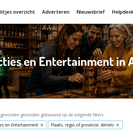
Uitjes overzicht
Adverteren
Nieuwsbrief
Helpdes
cties en Entertainment in 
s gevonden gevonden gebaseerd op de volgende filters
ies en Entertainment
Plaats, regio of provincie: Almelo