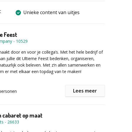
t
Unieke content van uitjes
e Feest
ompany
-
10529
aakt door en voor je collega’s. Met het hele bedrijf of
aan jullie dit Ultieme Feest bedenken, organiseren,
natuurlijk ook beleven. Met z’n allen samenwerken en
 er met elkaar een topdag van te maken!
Lees meer
personen
end veel te doen op deze feestdag. Bij een goed feest
ijk lekker eten, muziek, ontspanning, amusement en
ng. Ook is het belangrijk dat de ruimte waar het feest
n een mooie en feestelijke uitstraling heeft. Daarom
 cabaret op maat
, naar gelang de groepsgrootte, kiezen uit een
ts
-
26633
ops om hen op weg te helpen een bijdrage te leveren
 Elke workshop staat onder leiding van een