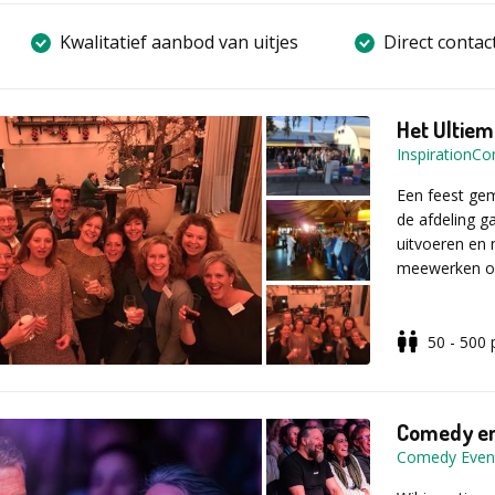
Kwalitatief aanbod van uitjes
Direct contac
Het Ultiem
InspirationC
Een feest gem
de afdeling g
uitvoeren en 
meewerken om
50 - 500
Er is ontzett
hoort natuurl
goede bedieni
wordt gehoude
Comedy en
kunnen mensen
Comedy Even
aantal worksh
aan de avond.