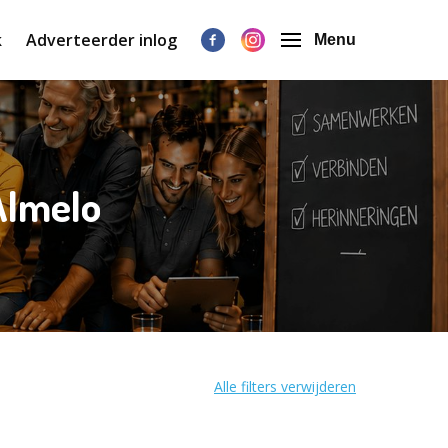
k
Adverteerder inlog
Menu
Almelo
Alle filters verwijderen