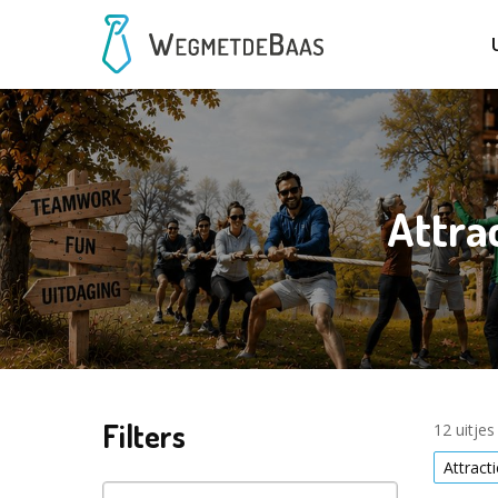
Attra
Filters
12 uitje
Attract