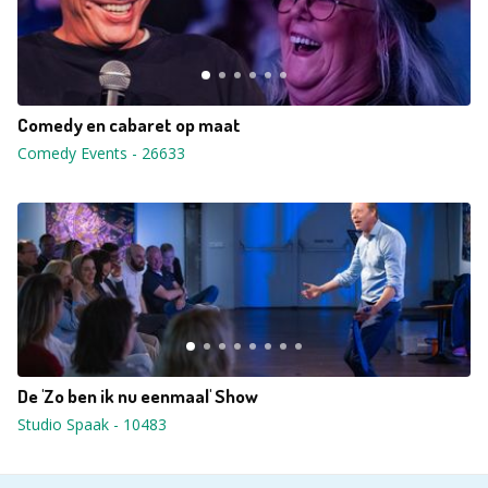
Comedy en cabaret op maat
Comedy Events
-
26633
De 'Zo ben ik nu eenmaal' Show
Studio Spaak
-
10483