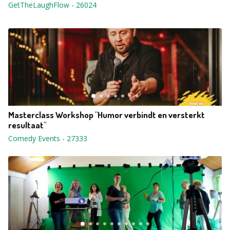
GetTheLaughFlow
-
26024
Masterclass Workshop "Humor verbindt en versterkt
resultaat"
Comedy Events
-
27333