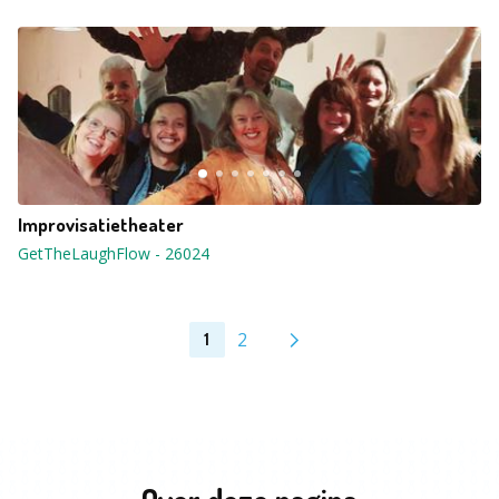
Improvisatietheater
GetTheLaughFlow
-
26024
2
1