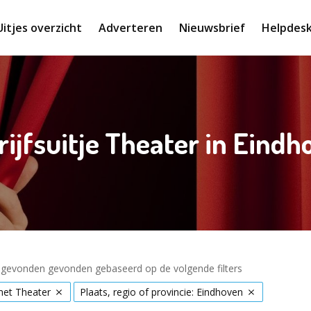
Uitjes overzicht
Adverteren
Nieuwsbrief
Helpdes
ijfsuitje Theater in Eind
s gevonden gevonden gebaseerd op de volgende filters
met Theater
Plaats, regio of provincie: Eindhoven