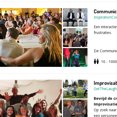
Meditatie
In de show k
fouten af en h
Tai chi
zodat deze aa
En er zijn no
Communica
Creatief schri
bedrijf spelen
graag met u 
InspirationC
Massage wor
de invulling 
Wat ga je d
Authentiek s
altijd voor e
Een interacti
Systemisch w
over nagepra
De WellesNie
frustraties.
Zingen
workshop Per
Faalplezier k
Stijldansen
Levende Hers
Faalplezier
Stembevrijdi
op maat te ma
Voor meer in
Vanaf 80 per
De Communica
Lachworksho
offerte het a
aanvraagfor
waarin 2 acte
Samenwerke
mogelijkhe
10 - 1000
communiceren.
Percussiewor
elkaar commun
Doel van Faa
aanvallen of a
Na afloop hee
minuten duren
Improvisat
revue.
GetTheLaugh
In de daarop 
Meer inzicht
deelnemers o
Bevrijd de 
Meer vertr
wordt er onder
Improvisati
Meer plezier
We lachen om
Op zoek naar 
communicatie
een personeel