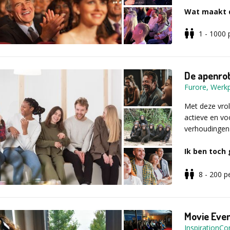
Wat maakt 
1 - 1000
Improvisati
Wij verzorge
Voor iederee
Energie, te
De apenro
Furore, Werkp
Perfect voo
waar mensen 
Met deze vroli
borrel.
actieve en vo
verhoudingen 
De Grote Ver
maken! Doe g
Ik ben toch
Nou... Als je 
Onze shows z
meer aap in j
8 - 200
p
Je geniet en 
jij zit samen
"Eindelijk wo
niveau. Wil j
Iedereen, ook
onderling ged
Neem gerust 
onderlinge s
"Oh daarom zi
Movie Eve
Net als op een
aanwezig!"
InspirationC