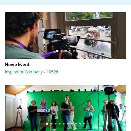
Movie Event
InspirationCompany
-
10528