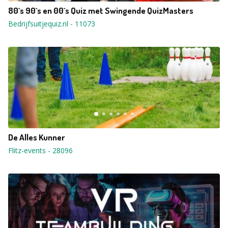
80`s 90`s en 00`s Quiz met Swingende QuizMasters
Bedrijfsuitjequiz.nl
-
11073
De Alles Kunner
Flitz-events
-
28096