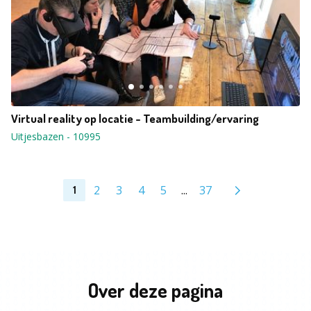
Virtual reality op locatie - Teambuilding/ervaring
Uitjesbazen
-
10995
2
3
4
5
...
37
1
Over deze pagina