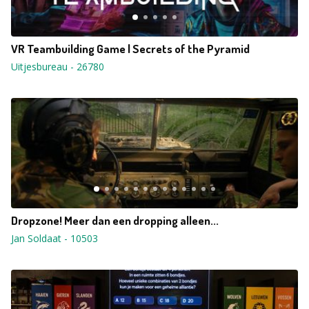
VR Teambuilding Game | Secrets of the Pyramid
Uitjesbureau
-
26780
Dropzone! Meer dan een dropping alleen...
Jan Soldaat
-
10503