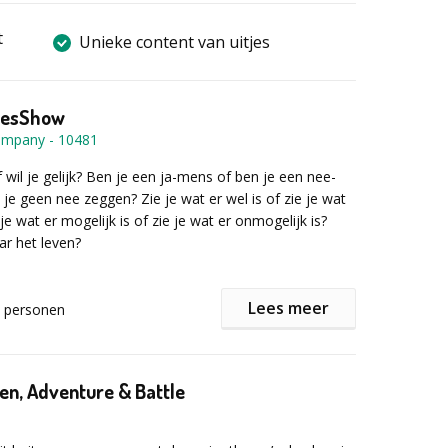
t
Unieke content van uitjes
tesShow
Company
-
10481
f wil je gelijk? Ben je een ja-mens of ben je een nee-
je geen nee zeggen? Zie je wat er wel is of zie je wat
e je wat er mogelijk is of zie je wat er onmogelijk is?
aar het leven?
Lees meer
personen
esShow is misschien wel de allerleukste en
heatershow van Nederland! In deze show krijgen we te
lemaal verschillend zijn en niet altijd weten hoe we
m moeten gaan.
Zen, Adventure & Battle