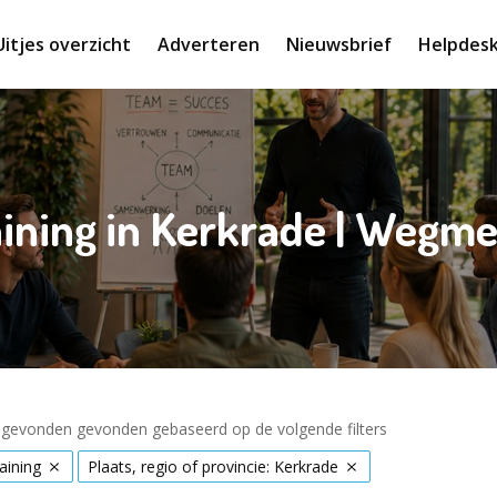
Uitjes overzicht
Adverteren
Nieuwsbrief
Helpdes
ining in Kerkrade | Wegm
s gevonden gevonden gebaseerd op de volgende filters
aining
Plaats, regio of provincie: Kerkrade