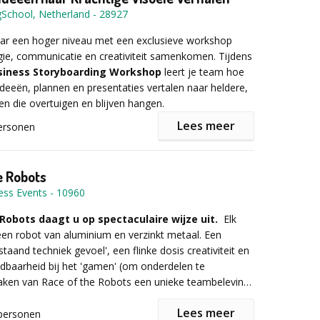
van een gedeelte. Maatwerk dat echt past! We zorgen
maakt je lichaam veel dopamine en serotonine aan.
ning
gSchool, Netherland
-
28927
preken
en onvergetelijke en inspirerende dag waar nog lang
l je je heel goed.
en van creativiteit
erken
at wordt.
iestrategie
aar een hoger niveau met een exclusieve workshop
s is zijn uit te voeren op elke denkbare locatie en
n van de toekomst
gie, communicatie en creativiteit samenkomen. Tijdens
 op maat maken en aanpassen. Perfect voor
usiness Storyboarding Workshop
leert je team hoe
ng
formatie of een vrijblijvende offerte kunt u het
s, teamuitjes, vriendenweekenden of een familiereünie!
ideeën, plannen en presentaties vertalen naar heldere,
p
mulier invullen.
len die overtuigen en blijven hangen.
n
kshop
Lees meer
ersonen
an?
ilmpje
traditionele, vaak ineffectieve PowerPoint-presentaties,
mers met visuele storyboards die structuur, overzicht
e Robots
ngen. Dit resulteert in betere besluitvorming, sterkere
ess Events
-
10960
r informatie of een vrijblijvende offerte het
en meer alignment binnen teams.
mulier in!
 Robots daagt u op spectaculaire wijze uit.
Elk
en robot van aluminium en verzinkt metaal. Een
indt plaats in een inspirerende en energieke setting
taand techniek gevoel', een flinke dosis creativiteit en
en beleving hand in hand gaan. Ideaal voor organisaties
rijdbaarheid bij het 'gamen' (om onderdelen te
instagram.com/ijsbazen
ijn naar een betekenisvol teamuitje met blijvende
aken van Race of the Robots een unieke teambeleving!
rde.
ende finale strijden de teams, met de zelfgebouwde en
Lees meer
stuurbare robots, om de winst in de bloedstollende
personen