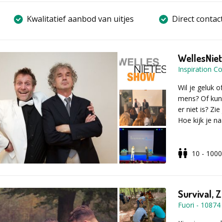
Kwalitatief aanbod van uitjes
Direct contac
WellesNie
Inspiration 
Wil je geluk o
mens? Of kun 
er niet is? Zi
Hoe kijk je n
10 - 1000
De WellesNiet
leerzaamste t
zien dat we al
met elkaar o
Survival, 
Fuori
-
10874