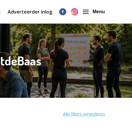
k
Adverteerder inlog
Menu
etdeBaas
Alle filters verwijderen