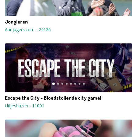
Jongleren
Aanjagers.com
-
24126
Escape the City - Bloedstollende city game!
Uitjesbazen
-
11001