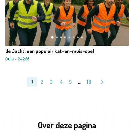
'de Jacht', een populair kat-en-muis-spel
Qula
-
24266
2
3
4
5
...
18
1
Over deze pagina