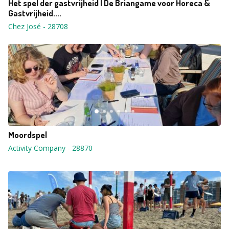
Het spel der gastvrijheid | De Briangame voor Horeca &
Gastvrijheid....
Chez José
-
28708
Moordspel
Activity Company
-
28870