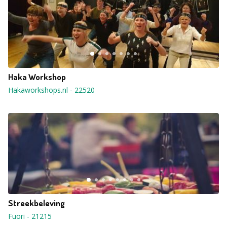
Haka Workshop
Hakaworkshops.nl
-
22520
Streekbeleving
Fuori
-
21215