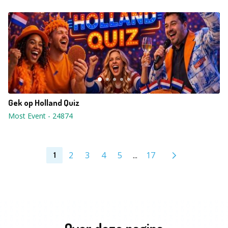
Gek op Holland Quiz
Most Event
-
24874
2
3
4
5
...
17
1