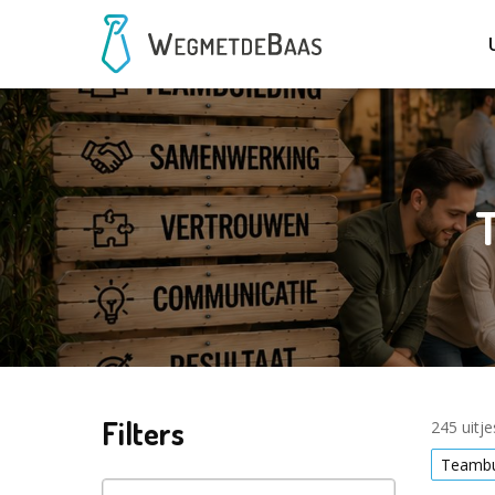
T
Filters
245 uitj
Teambu