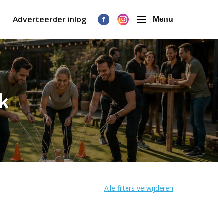
k
Adverteerder inlog
Menu
ek
Alle filters verwijderen