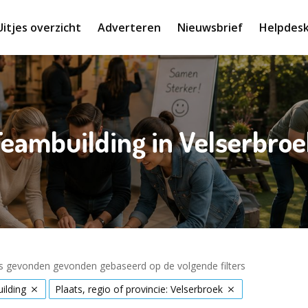
Uitjes overzicht
Adverteren
Nieuwsbrief
Helpdes
eambuilding in Velserbro
es gevonden gevonden gebaseerd op de volgende filters
ilding
Plaats, regio of provincie: Velserbroek