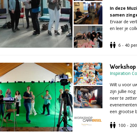
op speelse wi
In deze Muz
samen zing
Samenwerk
Ervaar de ve
kwaliteiten 
en leer je co
Energie & 
zorgen voor
6 - 40
pe
Nieuwsgier
Dit krijgen 
talenten en
Workshop 
Ideaal als afs
Samenspel 
Inspiration 
borrelactivitei
Mooie liedj
Wilt u voor u
Even uit je
Hoe verloopt
zijn jullie no
Nog beter le
neer te zetten
Versterking 
Onze enthous
evenementen 
En vooral: v
een flinke 
een grootse b
In teams ga
Dit is hoe h
quizvragen, 
100 - 20
challenge.
De Workshop C
De opdracht