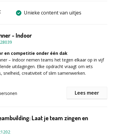
t
Unieke content van uitjes
nner - Indoor
28039
r en competitie onder één dak
nner – Indoor nemen teams het tegen elkaar op in vijf
illende uitdagingen. Elke opdracht vraagt om iets
, snelheid, creativiteit of slim samenwerken.
uizvragen tot een hilarische doe-opdracht, van
Lees meer
personen
 puzzels tot een verrassende finale – dit spel draait
heid én plezier. Iedereen krijgt zijn moment om te
ant elke ronde vraagt om andere skills. De perfecte
 competitie, hilariteit en verbindend plezier.
eambuilding: Laat je team zingen en
g met energie, humor & verbinding
21202
r – Indoor is meer dan alleen een leuk spel. Het raakt