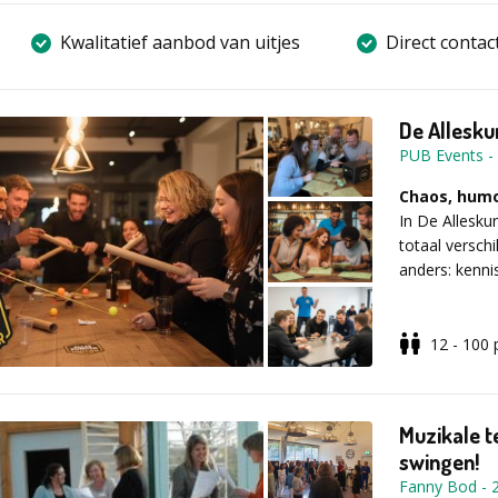
Kwalitatief aanbod van uitjes
Direct contac
De Allesku
PUB Events
-
Chaos, humo
In De Allesku
totaal versch
anders: kennis
Van pittige q
12 - 100
breinbrekende
om veelzijdig
schitteren, w
combinatie van
Muzikale t
swingen!
Teambuildin
Fanny Bod
-
De Alleskunne