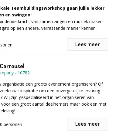
jze aan wat teams sterk maakt:
ikale Teambuildingsworkshop gaan jullie lekker
en en swingen!
ing & afstemming
– Krachten bundelen en ieders
rbindende kracht van samen zingen en muziek maken
benutten
llega’s op een andere, verrassende manier kennen!
positieve sfeer
– Lachen, spanning en afwisseling
 nieuwe energie
Lees meer
rsonen
igheid & creativiteit
– Ontdek onverwachte
jullie op de Muzikale Teambuilding:
 nieuwe invalshoeken
Carrousel
luiter van een teamdag, bedrijfsuitje of informele
en samenzang
Company
-
10782
t.
es
w organisatie een groots evenement organiseren? Of
 normale teamrol komen
 het spel?
g zoek naar inspiratie om een onvergetelijke ervaring
ren luisteren naar elkaar
? Wij zijn gespecialiseerd in het organiseren van
van je teamspirit en binding
iaste spelleider zet de toon met duidelijke uitleg en
voor een groot aantal deelnemers maar ook een met
eel vrolijkheid en plezier, want samen zingen is leuk!
dosis enthousiasme.
eleving!
an jullie aan de slag met een gevarieerde mix van
et werkt:
breinbrekers, creatieve twists en een hilarische doe-
Lees meer
00
personen
arrousel is een dag vol met inspirerende, creatieve
en worden steeds verrassender: soms draait het om