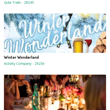
Qula Trails
-
28245
Winter Wonderland
Activity Company
-
29256