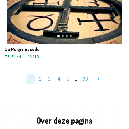
De Pelgrimscode
TB Events
-
12415
2
3
4
5
...
33
1
Over deze pagina