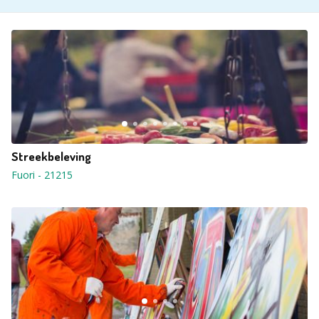
Streekbeleving
Fuori
-
21215