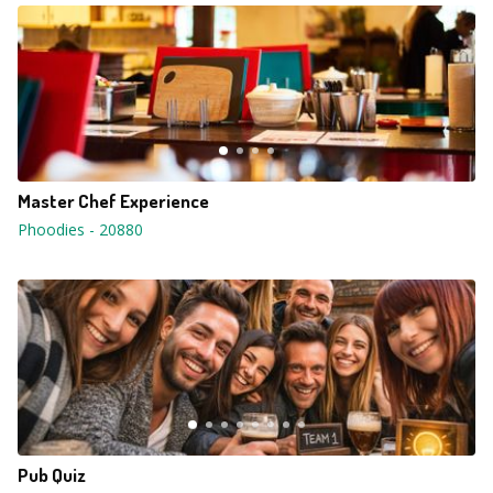
Master Chef Experience
Phoodies
-
20880
Pub Quiz