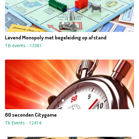
Levend Monopoly met begeleiding op afstand
TB events
-
13381
60 seconden Citygame
Tb Events
-
12414